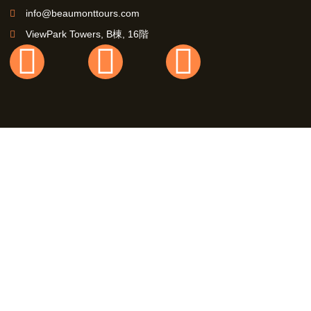
info@beaumonttours.com
ViewPark Towers, B棟, 16階